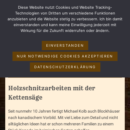
Diese Website nutzt Cookies und Website Tracking-
BISONS IM SIEGERLAND
Technologien von Dritten um verschiedene Funktionen
anzubieten und die Website stetig zu verbessern. Ich bin damit
einverstanden und kann meine Einwilligung jederzeit mit
Wirkung für die Zukunft widerrufen oder ändern.
EINVERSTANDEN
NUR NOTWENDIGE COOKIES AKZEPTIEREN
HOLZSCHNITZARBEITEN À
DATENSCHUTZERKLÄRUNG
LA MICHAEL KOLB
Holzschnitzarbeiten mit der
Kettensäge
Seit nunmehr 10 Jahren fertigt Michael Kolb auch Blockhäuser
nach kanadischem Vorbild. Mit viel Liebe zum Detail und nicht
alltäglichen Ideen hat er schon mehreren Familien zu einem