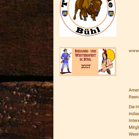
www.
Amer
Reen
Die 
india
Inte
Mitgl
West