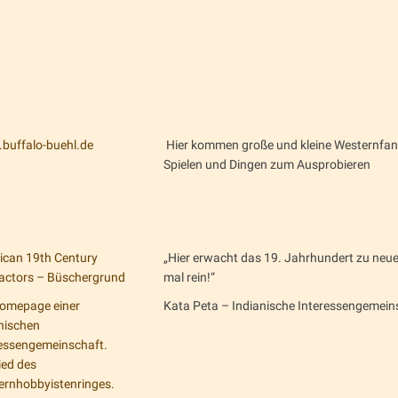
buffalo-buehl.de
Hier kommen große und kleine Westernfans a
Spielen und Dingen zum Ausprobieren
ican 19th Century
„Hier erwacht das 19. Jahrhundert zu ne
actors – Büschergrund
mal rein!“
Homepage einer
Kata Peta – Indianische Interessengemein
nischen
ressengemeinschaft.
ied des
ernhobbyistenringes.