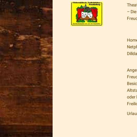
Theat
– Die
Freu
Home
Netp
Dill
Ange
Freu
Besic
Altst
oder 
Freil
Urlau