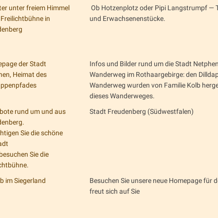
er unter freiem Himmel
Ob Hotzenplotz oder Pipi Langstrumpf — T
 Freilichtbühne in
und Erwachsenenstücke.
denberg
page der Stadt
Infos und Bilder rund um die Stadt Netphe
hen, Heimat des
Wanderweg im Rothaargebirge: den Dilldap
dappenpfades
Wanderweg wurden von Familie Kolb hergest
dieses Wanderweges.
bote rund um und aus
Stadt Freudenberg (Südwestfalen)
denberg.
htigen Sie die schöne
adt
besuchen Sie die
ichtbühne.
b im Siegerland
Besuchen Sie unsere neue Homepage für de
freut sich auf Sie